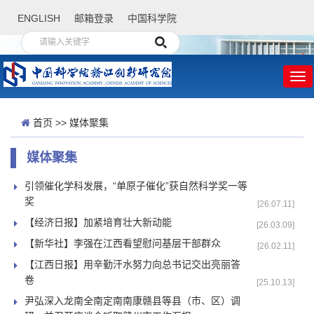
ENGLISH
邮箱登录
中国科学院
首页
>>
媒体聚集
媒体聚集
引领催化学科发展，“单原子催化”获自然科学奖一等
奖
[26.07.11]
【经济日报】加紧培育壮大新动能
[26.03.09]
【新华社】李强在江西看望慰问基层干部群众
[26.02.11]
【江西日报】用辛勤汗水努力向总书记交出亮丽答
卷
[25.10.13]
尹弘深入龙南全南定南南康赣县等县（市、区）调