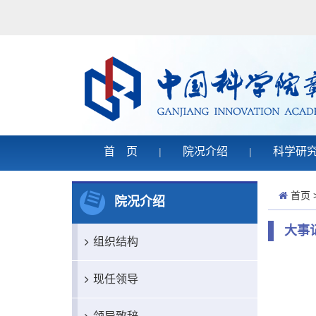
首 页
院况介绍
科学研
|
|
首页
院况介绍
大事
组织结构
现任领导